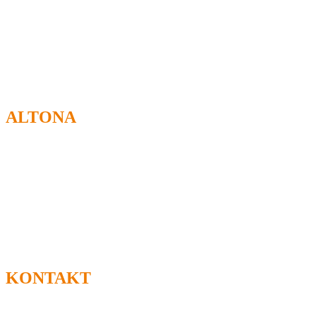
Öffnungszeiten:
Mo.-Sa. 10.00-18.00 Uhr
Warenannahme:
Mo.-Fr. 08.00-17.30 Uhr
Sa. 10.00-17.30 Uhr
ALTONA
Ruhrstraße 51
22761 Hamburg
Öffnungszeiten:
Mo.-Sa. 10.00-18.00 Uhr
Warenannahme:
Mo.-Fr. 08.00-17.30 Uhr
Sa. 10.00-17.30 Uhr
KONTAKT