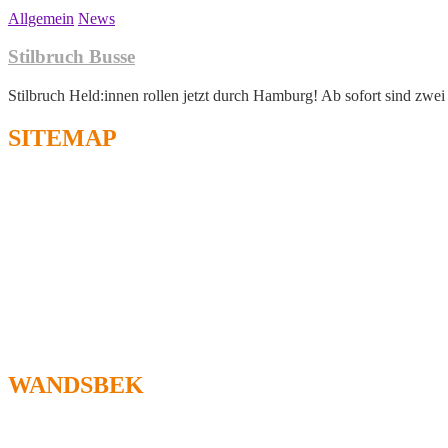
Allgemein
News
Stilbruch Busse
Stilbruch Held:innen rollen jetzt durch Hamburg! Ab sofort sind zwe
SITEMAP
Jobs
Presse
Filiale - Altona
Filiale - Wandsbek
Gut zu Wissen
News & Events
Tauschen & Verschenken
Cookie Richtlinie EU
Kontakt
Hinweisgebersystem
WANDSBEK
Helbingstraße 63
22047 Hamburg